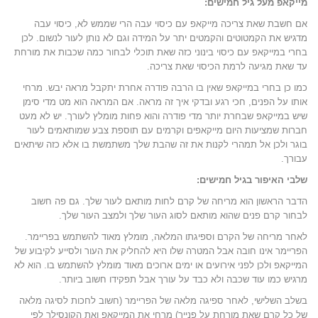
מייקאפ מעל גיל חמישים:
אם חשבת שאת צריכה מייקאפ עם כיסוי עבה הרי שממש לא, כיסוי עבה
מדגיש את הקמטוטים והקמטים יתר על המידה וגם לא נותן לעור לנשום. לכן
בחרי במייקאפ עם כיסוי בינוני כזה שאת תוכלי לבחור כמה שכבות את מורחת
עד שאת מגיעה לרמת הכיסוי שאת צריכה.
כמו כן בחרי במייקאפ שאין בו הרבה פודרה אחרת יתקבל מראה יבש. מרחי
אותו על הפנים, חכי רגע ובדקי איך זה מראה. אם המראה הוא מט מדי סימן
שיש במייקאפ שבחרת יותר מדי פודרה והוא פחות מומלץ לעורך. יש לא מעט
חברות שמציעות היום מייקאפים וקרמים עם תוספת צבע שמותאמים לעור
בוגר ולכן אל תמהרי לקנות את זה שהבת שלך משתמשת בו אלא כזה שיתאים
עבורך.
שלבי האיפור בגיל חמישים:
הדבר הראשון הוא מריחה של קרם לחות מותאם לעור שלך. גם פה חשוב
לבחור קרם פנים שהוא מותאם לסוג העור שלך ולמצב העור שלך.
לאחר מריחה של הקרם וספיגתו המלאה, מומלץ מאוד להשתמש בפריימר.
הפריימר אינו חובה אבל המטרה שלו היא להחליק את העור ולסייע לקיבוע של
המייקאפ ולכן לפני אירועים או ימים ארוכים מאוד מומלץ להשתמש בו. הוא לא
מרגיש כמו עוד שכבה ולא כבד על עורך אבל תפקידו חשוב ביותר.
בשלב השלישי, לאחר ספיגה מלאה של הפריימר (חשוב לחכות לסיגה מלאה
של כל קרם שאת מורחת על פנייך) מרחי את המייקאפ ואת הקונסילר לפי