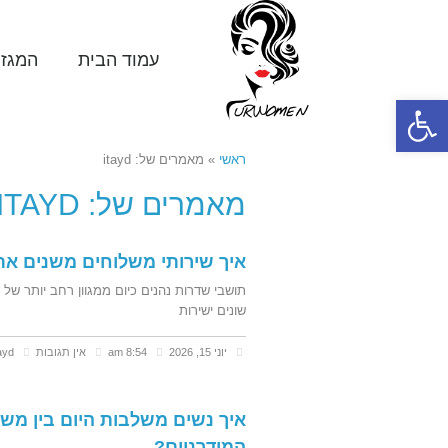
עמוד הבית
המגזי
פתח סרגל נגישות
ראשי
»
מאמרים של: itayd
מאמרים של: ITAYD
איך שירותי משלוחים משנים את 
תושבי שדרות נהנים כיום ממגוון רחב יותר ש
שונים ישירות
יוני 15, 2026
8:54 am
אין תגובות
tayd
איך נשים משלבות היום בין מ
המודרניים?