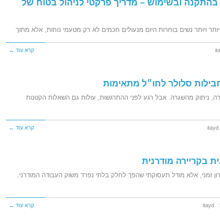
 בהתקנה ובשימוש – מדריך פרקטי לניהול בטוח של
יותר ויותר נשים בוחרות היום מנעולים חכמים לא רק מטעמי נוחות, אלא מתוך
it
קרא עוד ←
בילות סלולר לחו״ל מתאימות
וירה, ניתוק מהשגרה. אבל רגע לפני ההתרגשות, עולות גם השאלות הקטנות
itayd
קרא עוד ←
 בקריירה מודרנית
ון זמני, אלא מודל תעסוקתי שהפך לחלק בלתי נפרד משוק העבודה המודרני.
itayd
קרא עוד ←