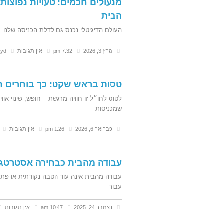
מנעולים חכמים: טעויות נפוצות
הבית
העולם הדיגיטלי נכנס גם לדלת הכניסה שלנו. 
מרץ 3, 2026
7:32 pm
אין תגובות
ayd
טסות בראש שקט: כך בוחרים ח
לטוס לחו״ל זו חוויה מרגשת – חופש, שינוי או
שמכניסות
פברואר 6, 2026
1:26 pm
אין תגובות
עבודה מהבית כבחירה אסטרטגית
עבודה מהבית אינה עוד הטבה נקודתית או פתר
עבור
דצמבר 24, 2025
10:47 am
אין תגובות